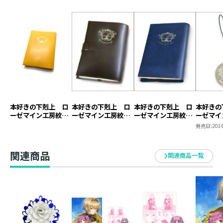
本好きの下剋上 ロ
本好きの下剋上 ロ
本好きの下剋上 ロ
本好きの
ーゼマイン工房紋章
ーゼマイン工房紋章
ーゼマイン工房紋章
ーゼマイ
ブックカバー【塩ビ
ブックカバー【本革
ブックカバー【塩ビ
キーホル
発売日:
2016
製】（ジュニア文庫
製】
製】
用）
関連商品
関連商品一覧