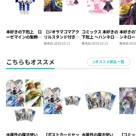
本好きの下剋上 ロ
【ジオラマコマアク
コミックス 本好きの
本好きの
ーゼマインの髪飾り
リルスタンド付き】
下剋上 ～ハンネロー
ンネロー
風ブローチ
本好きの下剋上 ～ハ
レの貴族院五年生～
五年生～
発売日:
2026.10.15
発売日:
2026.10.15
発売日:
2026
ンネローレの貴族院
「恋してみたいお姫
たいお姫
五年生～ 「恋してみ
様」 ジオラマコマ
たいお姫様 2」（コ
アクリルスタンド
こちらもオススメ
オススメ商品一覧
ミックス）
（1巻4話）
水属性の魔法使い
【ポストカードセッ
水属性の魔法使い
【コミッ