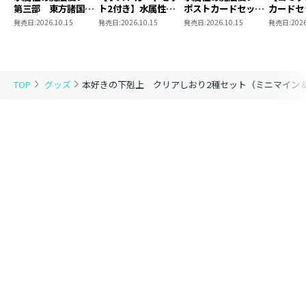
第三部 東方諸国編
ト2付き】水属性の
ポストカードセット
カードセ
8 同時発売まとめ
魔法使い 第三部
2
き】恋し
発売日:
2026.10.15
発売日:
2026.10.15
発売日:
2026.10.15
発売日:
2026
買いセット
東方諸国編8
の代わり
れと言っ
結婚した
がなぜ今
とに？と
TOP
グッズ
本好きの下剋上 クリアしおり2種セット（ミニマイン
＠COMI