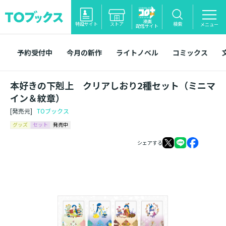
漫画
特設サイト
ストア
検索
メニュー
配信サイト
予約受付中
今月の新作
ライトノベル
コミックス
本好きの下剋上 クリアしおり2種セット（ミニマ
イン＆紋章）
[発売元]
TOブックス
グッズ
セット
発売中
シェアする