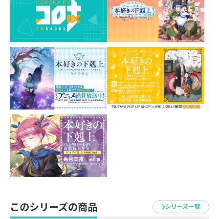
透け感がおしゃれなクリアしおりです。
シートから切り離して、しおりとして使うのはもちろ
ん、
切り離さずにそのまま飾ることもできます！
素材：PET（ポリエチレンテレフタラート）300μ厚
サイズ：210×148mm（切り離したサイズ
40×115mm）
イラスト：椎名優
発売元：TOブックス
このシリーズの商品
シリーズ一覧