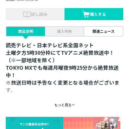
試し読み
購入する
商品説明
購入特典
関連ニュース
読売テレビ・日本テレビ系全国ネット
土曜夕方5時30分枠にてTVアニメ絶賛放送中！
（※一部地域を除く）
TOKYO MXでも毎週月曜夜9時25分から絶賛放送
中！
※放送日時は予告なく変更となる場合がございま
す。
＜SHIBUYA TSUTAYA先行販売品＞
もっと見る
読書時間が楽しくなる！
ミニマインのイラスト＆紋章を使用したクリアし
おりが登場！