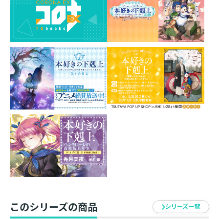
の孤児の問題、印刷業……ものすごく頑張った。でも、
ぐったりしてる場合じゃない。健康になる薬「ユレーヴ
ェ」を作るため、新しい素材を採りに行くんだ。チャン
スは「シュツェーリアの夜」。その時に満月の光を浴び
て育った「リュエルの実」を森で採集する必要がある
の。お月様は紫色だし、わくわくする！「ローゼマイン
姫様、魔獣です！」え、赤い目に取り囲まれている!?
騎士達が戦う「領主の養女」第四章！
香月美夜（カヅキ ミヤ）
専業主婦の傍ら、インターネット上で小説を公開。小説
投稿サイト「小説家になろう」で更新を続けた本作に
て、2015年に商業作家デビュー。様々なメディアミック
スを経て、2019年にTVアニメ化されるなど、大活躍を続
ける。
椎名優（シイナ ユウ）
このシリーズの商品
シリーズ一覧
1998年第5回電撃ゲームイラスト大賞金賞を受賞しデビ