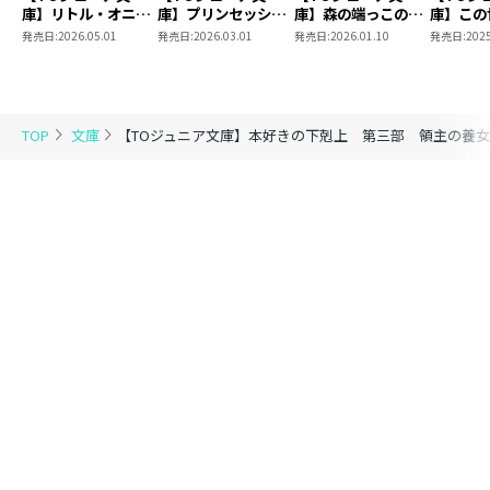
庫】リトル・オニキ
庫】プリンセッショ
庫】森の端っこのち
庫】この
スの初恋２
ン・オーケストラ ～
び魔女さん4
偏差値が
発売日:
2026.05.01
発売日:
2026.03.01
発売日:
2026.01.10
発売日:
2025
響け！ 歌姫の三重
が痛い2
奏！～
TOP
文庫
【TOジュニア文庫】本好きの下剋上 第三部 領主の養