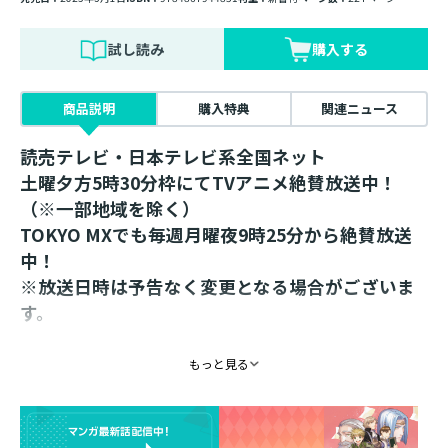
試し読み
購入する
商品説明
購入特典
関連ニュース
読売テレビ・日本テレビ系全国ネット
土曜夕方5時30分枠にてTVアニメ絶賛放送中！
（※一部地域を除く）
TOKYO MXでも毎週月曜夜9時25分から絶賛放送
中！
※放送日時は予告なく変更となる場合がございま
す。
「このライトノベルがすごい！」（宝島社刊）
もっと見る
殿堂入り！
シリーズ累計1100万部突破！（電子書籍を含む）
頭が爆発しそう！ 秋の収穫祭に冬籠りの準備、ハッセ