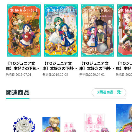
ュー。ライトノベルや児童書の挿絵、イラスト、キャラ
クターデザイン、漫画等で活動中。2023年にデビュー25
周年を迎えた。
【TOジュニア文
【TOジュニア文
【TOジュニア文
【TOジ
庫】本好きの下剋
庫】本好きの下剋
庫】本好きの下剋
庫】本好
上 第一部 兵士の
上 第一部 兵士の
上 第一部 兵士の
上 第一
発売日:
2019.07.01
発売日:
2019.10.05
発売日:
2020.04.01
発売日:
2020
娘１
娘２
娘３
娘４
関連商品
関連商品一覧