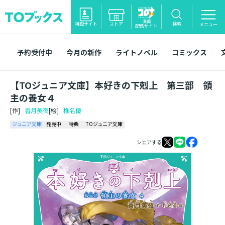
漫画
特設サイト
ストア
検索
メニュー
配信サイト
予約受付中
今月の新作
ライトノベル
コミックス
【TOジュニア文庫】本好きの下剋上 第三部 領
主の養女４
[作]
香月美夜
[絵]
椎名優
ジュニア文庫
発売中
特典
TOジュニア文庫
シェアする