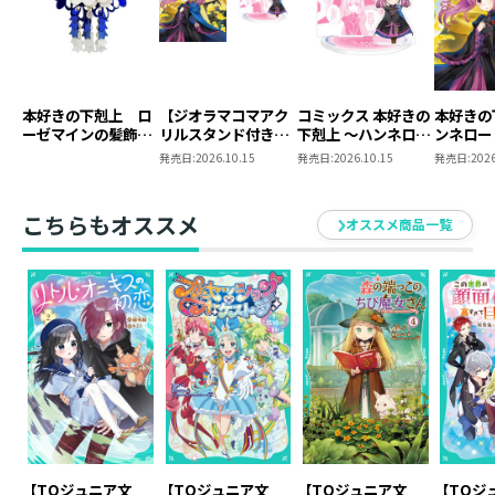
本好きの下剋上 ロ
【ジオラマコマアク
コミックス 本好きの
本好きの
ーゼマインの髪飾り
リルスタンド付き】
下剋上 ～ハンネロー
ンネロー
風ブローチ
本好きの下剋上 ～ハ
レの貴族院五年生～
五年生～
発売日:
2026.10.15
発売日:
2026.10.15
発売日:
2026
ンネローレの貴族院
「恋してみたいお姫
たいお姫
五年生～ 「恋してみ
様」 ジオラマコマ
たいお姫様 2」（コ
アクリルスタンド
こちらもオススメ
オススメ商品一覧
ミックス）
（1巻4話）
【TOジュニア文
【TOジュニア文
【TOジュニア文
【TOジ