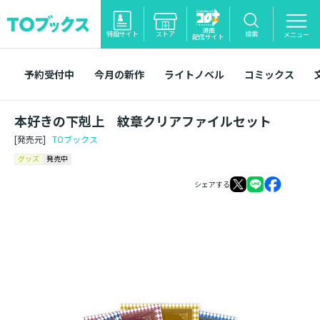
漫画
特設サイト
ストア
検索
メニュー
配信サイト
予約受付中
今月の新作
ライトノベル
コミックス
本好きの下剋上 紋章クリアファイルセット
[発売元]
TOブックス
グッズ
発売中
シェアする