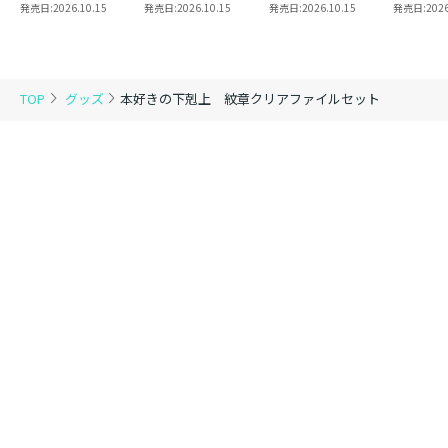
8 同時発売まとめ
魔法使い 第三部
2
き】恋し
発売日:
2026.10.15
発売日:
2026.10.15
発売日:
2026.10.15
発売日:
2026
買いセット
東方諸国編8
の代わり
れと言っ
結婚した
がなぜ今
とに？と
TOP
グッズ
本好きの下剋上 紋章クリアファイルセット
＠COMI