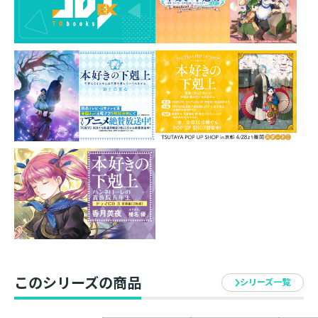
サイズ：A4サイズ（220mm×310mm）
発売元：TOブックス
＜SHIBUYA TSUTAYA先行販売品＞
紋章がカラーになってグッズ化！
5枚1セットのクリアファイルが登場！
学校や職場での普段使いにぴったり！
カラーになった紋章にオリジナルデザインを施したクリ
アファイルです。
5枚1セットでお届けします。
▼ローゼマイン工房紋章
▼アレキサンドリア紋章
▼エーレンフェスト紋章
このシリーズの商品
シリーズ一覧
▼ダンケルフェルガー紋章