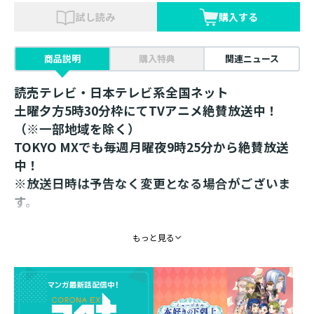
試し読み
購入する
商品説明
購入特典
関連ニュース
読売テレビ・日本テレビ系全国ネット
土曜夕方5時30分枠にてTVアニメ絶賛放送中！
（※一部地域を除く）
TOKYO MXでも毎週月曜夜9時25分から絶賛放送
中！
※放送日時は予告なく変更となる場合がございま
す。
＜SHIBUYA TSUTAYA先行販売品＞
もっと見る
紋章がカラーになってグッズ化！
5枚1セットのクリアファイルが登場！
仕様：5枚1セット
素材：PP