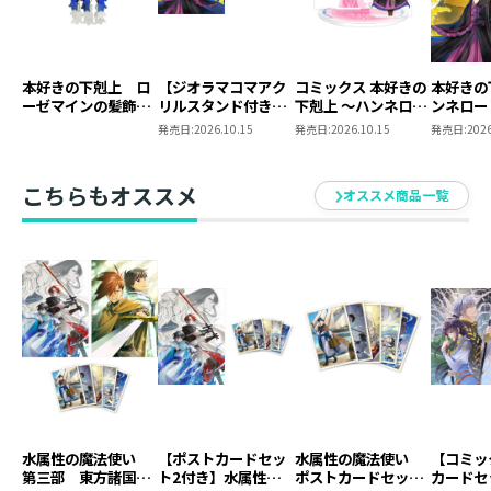
本好きの下剋上 ロ
【ジオラマコマアク
コミックス 本好きの
本好きの
ーゼマインの髪飾り
リルスタンド付き】
下剋上 ～ハンネロー
ンネロー
風ブローチ
本好きの下剋上 ～ハ
レの貴族院五年生～
五年生～
発売日:
2026.10.15
発売日:
2026.10.15
発売日:
2026
ンネローレの貴族院
「恋してみたいお姫
たいお姫
五年生～ 「恋してみ
様」 ジオラマコマ
たいお姫様 2」（コ
アクリルスタンド
こちらもオススメ
オススメ商品一覧
ミックス）
（1巻4話）
水属性の魔法使い
【ポストカードセッ
水属性の魔法使い
【コミッ
第三部 東方諸国編
ト2付き】水属性の
ポストカードセット
カードセ