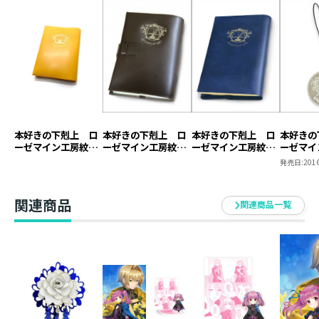
▼ユルゲンシュミット紋章
本好きの下剋上 ロ
本好きの下剋上 ロ
本好きの下剋上 ロ
本好きの
ーゼマイン工房紋章
ーゼマイン工房紋章
ーゼマイン工房紋章
ーゼマイ
ブックカバー【塩ビ
ブックカバー【本革
ブックカバー【塩ビ
キーホル
発売日:
2016
製】（ジュニア文庫
製】
製】
用）
関連商品
関連商品一覧