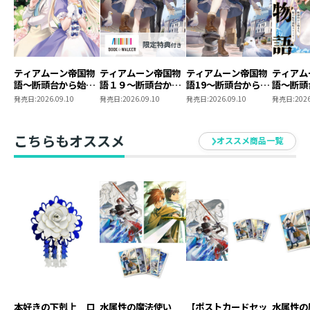
ティアムーン帝国物
ティアムーン帝国物
ティアムーン帝国物
ティアム
語～断頭台から始ま
語１９～断頭台から
語19～断頭台から始
語～断頭
る、姫の転生逆転ス
始まる、姫の転生逆
まる、姫の転生逆転
る、姫の
発売日:
2026.09.10
発売日:
2026.09.10
発売日:
2026.09.10
発売日:
2026
トーリー～@COMIC
転ストーリー～
ストーリー～
トーリー
第12巻
【BOOK☆WALKER
第11巻
限定書き下ろしSS付
こちらもオススメ
オススメ商品一覧
き】
本好きの下剋上 ロ
水属性の魔法使い
【ポストカードセッ
水属性