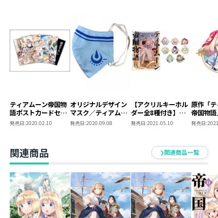
ティアムーン帝国物
オリジナルデザイン
【アクリルキーホル
原作「テ
語ポストカードセッ
マスク／ティアムー
ダー全8種付き】テ
帝国物語
ト
ン帝国物語
ィアムーン帝国物語
付きアク
発売日:
2020.02.10
発売日:
2020.09.08
発売日:
2021.05.10
発売日:
2021
7 ～断頭台から始ま
ルダー【
る、姫の転生逆転ス
トーリー～
関連商品
関連商品一覧