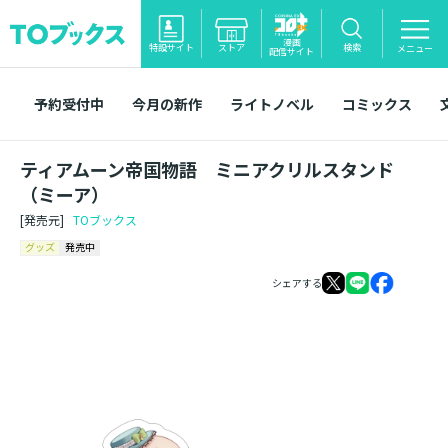
漫画
特設サイト
ストア
検索
メニュー
配信サイト
予約受付中
今月の新作
ライトノベル
コミックス
ティアムーン帝国物語 ミニアクリルスタンド
（ミーア）
[発売元]
TOブックス
グッズ
発売中
シェアする