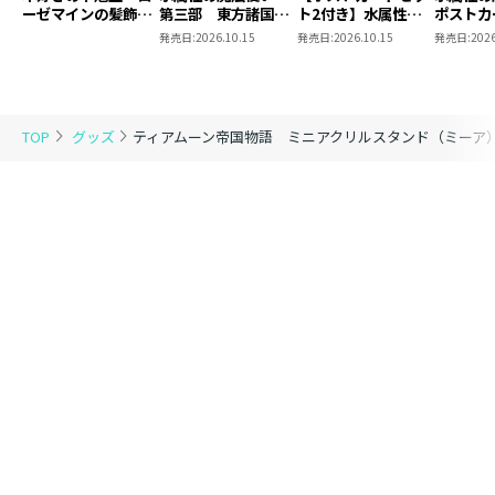
ーゼマインの髪飾り
第三部 東方諸国編
ト2付き】水属性の
ポストカ
風ブローチ
8 同時発売まとめ
魔法使い 第三部
2
発売日:
2026.10.15
発売日:
2026.10.15
発売日:
2026
買いセット
東方諸国編8
TOP
グッズ
ティアムーン帝国物語 ミニアクリルスタンド（ミーア