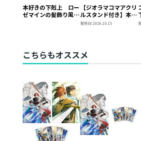
本好きの下剋上 ロー
【ジオラマコマアクリ
ゼマインの髪飾り風ブ
ルスタンド付き】本好
ローチ
きの下剋上 ～ハンネ
発売日:
2026.10.15
ローレの貴族院五年生
～ 「恋してみたいお
姫様 2」（コミック
ス）
こちらもオススメ