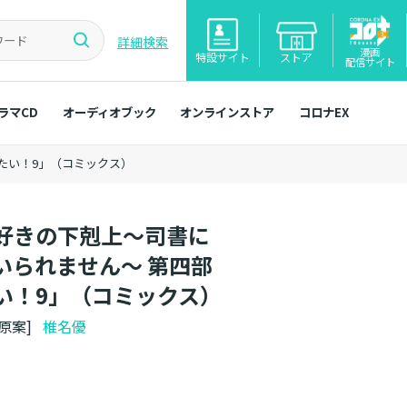
詳細検索
漫画
特設サイト
ストア
配信サイト
ラマCD
オーディオブック
オンラインストア
コロナEX
たい！9」（コミックス）
好きの下剋上～司書に
いられません～ 第四部
い！9」（コミックス）
ト原案]
椎名優