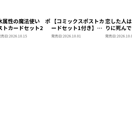
水属性の魔法使い ポ
【コミックスポストカ
恋した人は
ストカードセット2
ードセット1付き】恋
りに死んで
した人は、妹の代わり
た。＠CO
発売日:
2026.10.15
発売日:
2026.10.01
発売日:
2026.10.
に死んでくれと言っ
トカードセ
た。―妹と結婚した片
思い相手がなぜ今さら
私のもとに？と思った
ら―＠COMIC 第7巻