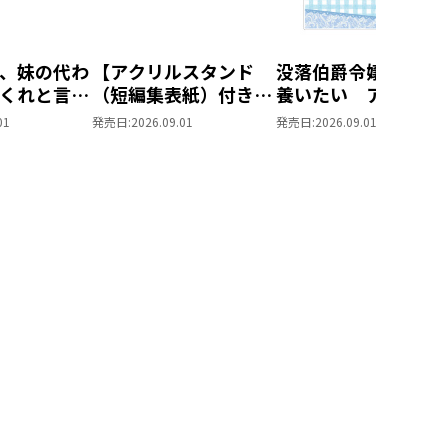
、妹の代わ
【アクリルスタンド
没落伯爵令嬢は家族
くれと言っ
（短編集表紙）付き】
養いたい アクリル
MIC ポス
没落伯爵令嬢は家族を
タンド（短編集表紙
01
発売日:
2026.09.01
発売日:
2026.09.01
ット1
養いたい9