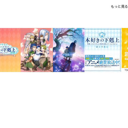
シリーズ累計１１００万部突破！
もっと見る
大人気ビブリア・ファンタジー第
＜フレークシール＞
コミックスイラストを使用した、
ル！
＜コミックス情報＞
想定外のことを起こすローゼマインに、
出た。
帰還後の尋問会で発覚したローゼマイン
る保護者たち……。
一方、過ぎたことはしかたないと気持ち
売の話をするために神殿へと向かう――。
貴族院図書館を目指して一心不乱に駆け
学園を舞台に繰り広げられる、ビブリア