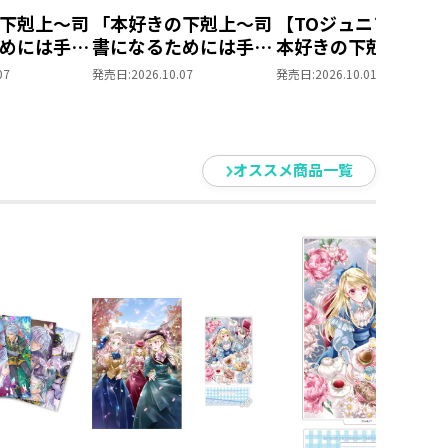
下剋上～司
「本好きの下剋上～司
【TOジュニア文庫】
めには手段
書になるためには手段
本好きの下剋上 第
られません
を選んでいられません
部 領主の養女１０
07
発売日:
2026.10.07
発売日:
2026.10.01
養女」DVD
～ 領主の養女」Blu-
ray BOXⅡ
オススメ商品一覧