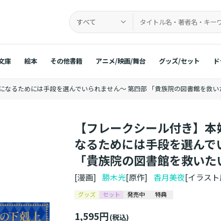
すべて
文庫
絵本
その他書籍
アニメ/映画/舞台
グッズ/セット
ド
になるためには手段を選んでいられません～ 第四部 「貴族院の図書館を救い
【フレークシール付き】本
なるためには手段を選んで
「貴族院の図書館を救いた
[漫画]
勝木光
[原作]
香月美夜
[イラス
グッズ
セット
発売中
特典
1,595円
(税込)