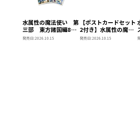
水属性の魔法使い 第
【ポストカードセット
三部 東方諸国編8
2付き】水属性の魔法
同時発売まとめ買いセ
使い 第三部 東方諸
発売日:
2026.10.15
発売日:
2026.10.15
ット
国編8