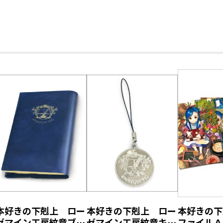
＜フレークシール情報＞
コミックスイラストを使用した、ポップ
コミックス第四部のコマを使用したフレ
１８枚の絵柄が各２枚ずつ入っています
ミニサイズなので、スマホの裏やパソコ
けて、本好き仕様にデコレーションでき
仕様：特典付き書籍＋フレークシール
素材：紙
グッズサイズ：45×45mm以内
グッズ仕様：18絵柄×各2枚入り
イラスト：勝木光
発売元：TOブックス
本好きの下剋上 ロー
本好きの下剋上 ロー
本好きの下
ゼマイン工房紋章ブッ
ゼマイン工房紋章キー
ファイルＡ