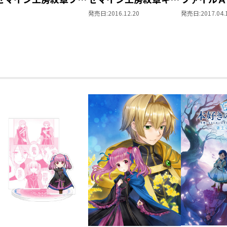
クカバー【塩ビ製】
ホルダー
発売日:
2016.12.20
発売日:
2017.04.