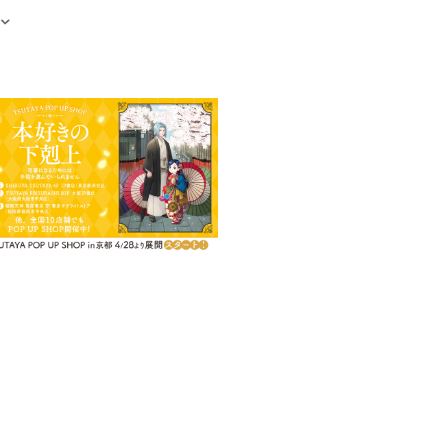
（電子書籍を含む）
四部コミカライズ第９弾！！
ポップで可愛いフレークシー
エーレンフェストへの帰還命令が
の数々のやらかしに、頭を悩ませ
を切り替えたローゼマインは、商
抜ける！
・ファンタジー！ 第四部！