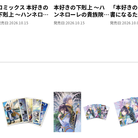
コミックス 本好きの
本好きの下剋上 ～ハ
「本好きの
下剋上 ～ハンネロー
ンネローレの貴族院五
書になるた
レの貴族院五年生～
年生～ 「恋してみた
を選んでい
発売日:
2026.10.15
発売日:
2026.10.15
発売日:
2026.10.
「恋してみたいお姫
いお姫様 2」
～ 領主の
様」 ジオラマコマア
Vol.8
クリルスタンド（1巻
4話）