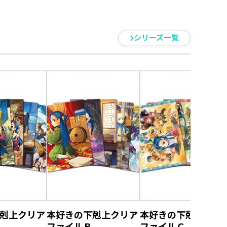
で可愛いフレークシール！
シリーズ一覧
ークシールが登場！
。
ン、ノートなど色々な場所に貼りつ
ちゃいます！
剋上クリア
本好きの下剋上クリア
本好きの下剋上クリ
ファイルＢ
ファイルＣ