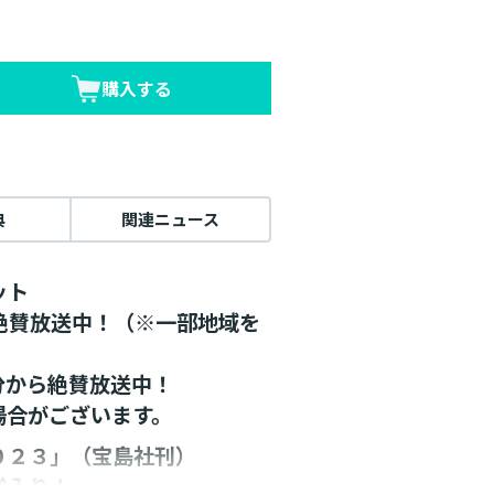
購入する
典
関連ニュース
ット
メ絶賛放送中！（※一部地域を
5分から絶賛放送中！
場合がございます。
０２３」（宝島社刊）
堂入り！