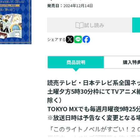
発売日：
2024年12月14日
試し読み
シェアする
商品説明
購入特
読売テレビ・日本テレビ系全国ネ
土曜夕方5時30分枠にてTVアニ
除く）
TOKYO MXでも毎週月曜夜9時2
※放送日時は予告なく変更となる
「このライトノベルがすごい！２
単行本・ノベルズ部門第１位！殿