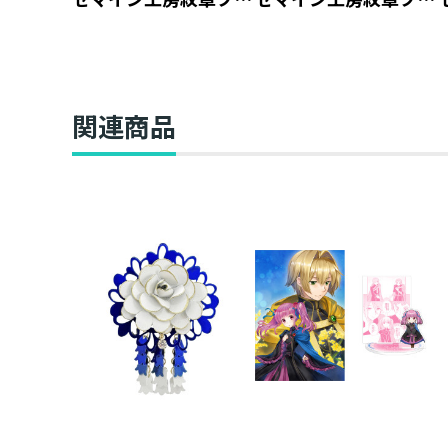
クカバー【塩ビ製】
クカバー【本革製】
（ジュニア文庫用）
関連商品