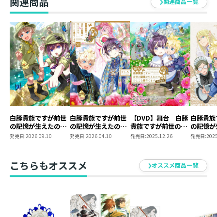
関連商品
５）描き下ろし
関連商品一覧
ス】
仕様 ： 特典SS付き書籍＋ポストカードセット1＋
ポストカードセット1用特典SS
書籍体裁 ： 単行本・ソフトカバー
グッズ仕様 ： 各148mm×100mm
発行元 ： TOブックス
著 ： やしろ
イラスト ： keepout
白豚貴族ですが前世
白豚貴族ですが前世
【DVD】舞台 白豚
白豚貴族
の記憶が生えたので
の記憶が生えたので
貴族ですが前世の記
の記憶が
ひよこな弟育てます
ひよこな弟育てます
憶が生えたのでひよ
ひよこな
発売日:
2026.09.10
発売日:
2026.04.10
発売日:
2025.12.26
発売日:
2025
17
16
こな弟育てます2025
Blu-ray
ニメグッ
こちらもオススメ
オススメ商品一覧