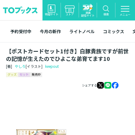
漫画
特設サイト
ストア
検索
メニュー
配信サイト
予約受付中
今月の新作
ライトノベル
コミックス
【ポストカードセット1付き】白豚貴族ですが前世
の記憶が生えたのでひよこな弟育てます10
[著]
やしろ
[イラスト]
keepout
グッズ
セット
発売中
シェアする