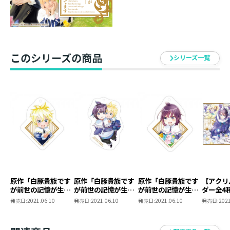
ら、想い合うドラゴニュートの少年のために”神殺し”を
しなければいけないらしい。神の知恵を借りつつ二人の
苛烈な運命の手助けに乗り出すがーー？ 菊乃井に恋の
季節が到来！？ 想い合う二人のために立ち上がる、幼
このシリーズの商品
い兄弟の領地経営ファンタジー第10巻！
シリーズ一覧
■ポストカードセット情報
ポストカードセット購入者限定特典！やしろ先生書き下
ろしSS付き！
原作イラストを使用した5枚1組のポストカードセット！
keepout先生の描き下ろしイラスト付き！
ポストカードイラスト
１）１巻カバー
原作「白豚貴族です
原作「白豚貴族です
原作「白豚貴族です
【アクリ
が前世の記憶が生え
が前世の記憶が生え
が前世の記憶が生え
ダー全4
２）１巻口絵
たのでひよこな弟育
たのでひよこな弟育
たのでひよこな弟育
豚貴族で
発売日:
2021.06.10
発売日:
2021.06.10
発売日:
2021.06.10
発売日:
2021
３）２巻カバー
てます」スタンド付
てます」スタンド付
てます」スタンド付
記憶が生
きアクリルキーホル
きアクリルキーホル
きアクリルキーホル
よこな弟
４）２巻口絵
ダー【レグルス】
ダー【鳳蝶＆レグル
ダー【鳳蝶】