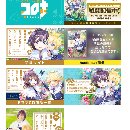
※放送日時は予告なく変更となる場合がございま
す。
「君の恋、
お兄ちゃんに任せてください！」
菊乃井に恋の季節が到来！？
想い合う二人のために立ち上がる、
幼い兄弟の領地経営ファンタジー第10巻！
シリーズ累計35万部突破！ （紙＋電子）
書き下ろし番外編2本収録！
「五歳で婚約なんて早くないですか！？」鳳蝶は弟・レ
グルスと和嬢の婚約話に仰天しつつ、初恋を応援するこ
とに。一方、鳳蝶の元にも大量の釣書が届いていた。国
中の貴族の思惑や神の意向が絡まり、一筋縄ではいかな
い自分の婚約に頭を悩ませていると……菊乃井に身を寄
せるフェーリクスへ、その弟子から特大のお悩み相談が
飛び込んできた！ 彼女は身に荒ぶる武器を宿しなが