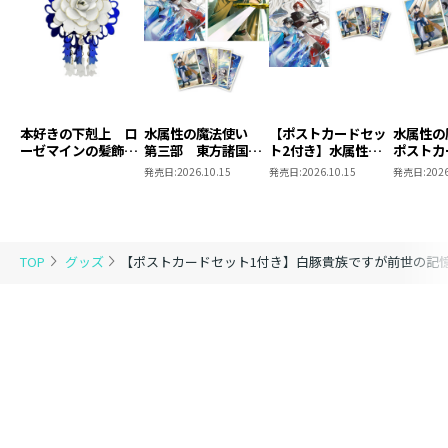
本好きの下剋上 ロ
水属性の魔法使い
【ポストカードセッ
水属性
ーゼマインの髪飾り
第三部 東方諸国編
ト2付き】水属性の
ポストカ
風ブローチ
8 同時発売まとめ
魔法使い 第三部
2
発売日:
2026.10.15
発売日:
2026.10.15
発売日:
2026
買いセット
東方諸国編8
TOP
グッズ
【ポストカードセット1付き】白豚貴族ですが前世の記憶