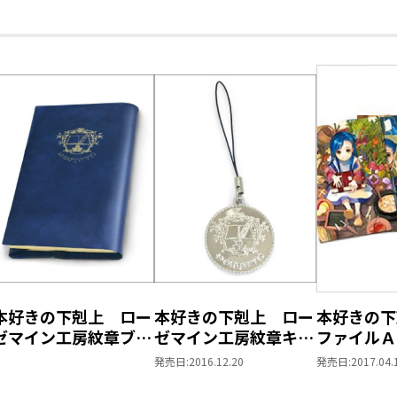
本好きの下剋上 ロー
本好きの下剋上 ロー
本好きの下
ゼマイン工房紋章ブッ
ゼマイン工房紋章キー
ファイルＡ
クカバー【塩ビ製】
ホルダー
発売日:
2016.12.20
発売日:
2017.04.