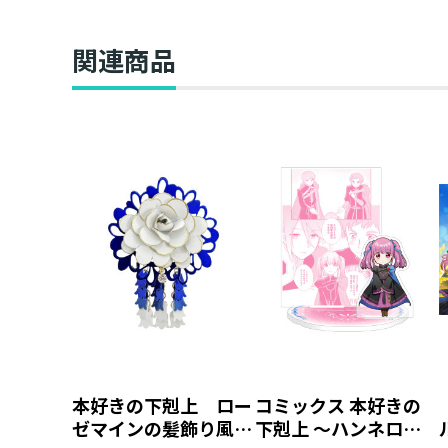
関連商品
本好きの下剋上 ロー
コミックス 本好きの
ゼマインの髪飾り風ブ
下剋上 ～ハンネロー