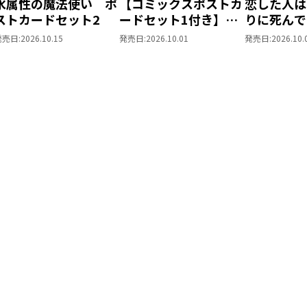
水属性の魔法使い ポ
【コミックスポストカ
恋した人は
ストカードセット2
ードセット1付き】恋
りに死んで
した人は、妹の代わり
た。＠CO
発売日:
2026.10.15
発売日:
2026.10.01
発売日:
2026.10.
に死んでくれと言っ
トカードセ
た。―妹と結婚した片
思い相手がなぜ今さら
私のもとに？と思った
ら―＠COMIC 第7巻