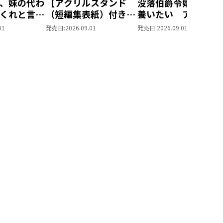
、妹の代わ
【アクリルスタンド
没落伯爵令嬢は家族
くれと言っ
（短編集表紙）付き】
養いたい アクリル
MIC ポス
没落伯爵令嬢は家族を
タンド（短編集表紙
01
発売日:
2026.09.01
発売日:
2026.09.01
ット1
養いたい9