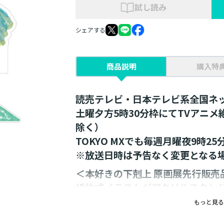
試し読み
シェアする
商品説明
購入特
読売テレビ・日本テレビ系全国ネ
土曜夕方5時30分枠にてTVアニ
除く）
TOKYO MXでも毎週月曜夜9時2
※放送日時は予告なく変更となる
＜本好きの下剋上 原画展先行販売
婚約式イラストがアクリルスタン
もっと見る
ファンからも人気が高い３シーンがアク
単体で飾っても、並べて飾っても気分が