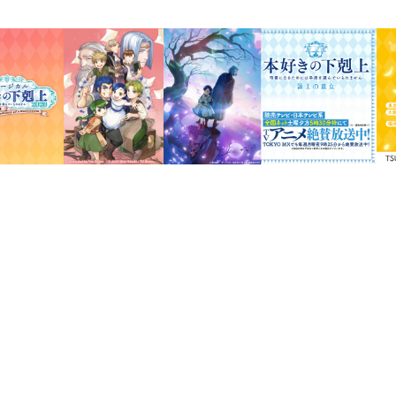
素材 ： アクリル
サイズ ： 約125mm（高さ）
イラスト ： 椎名優
発売元 ： TOブックス