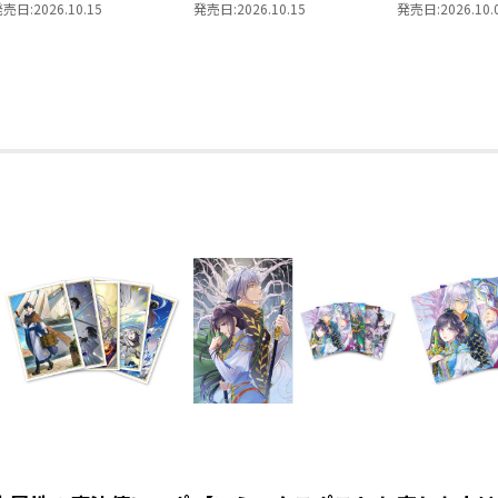
きの下剋上 ～ハンネ
年生～ 「恋してみた
を選んでい
発売日:
2026.10.15
発売日:
2026.10.15
発売日:
2026.10.
ローレの貴族院五年生
いお姫様 2」
～ 領主の
～ 「恋してみたいお
Vol.8
姫様 2」（コミック
ス）