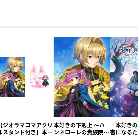
【ジオラマコマアクリ
本好きの下剋上 ～ハ
「本好きの
ルスタンド付き】本好
ンネローレの貴族院五
書になるた