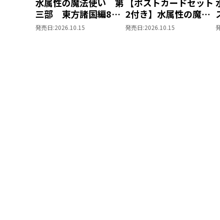
水属性の魔法使い 第
【ポストカードセット
三部 東方諸国編8
2付き】水属性の魔法
同時発売まとめ買いセ
使い 第三部 東方諸
発売日:
2026.10.15
発売日:
2026.10.15
ット
国編8