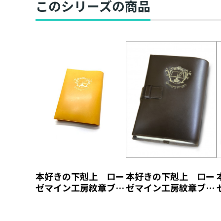
このシリーズの商品
本好きの下剋上 ロー
本好きの下剋上 ロー
ゼマイン工房紋章ブッ
ゼマイン工房紋章ブッ
クカバー【塩ビ製】
クカバー【本革製】
（ジュニア文庫用）