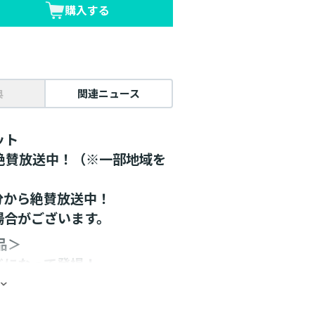
購入する
典
関連ニュース
ット
メ絶賛放送中！（※一部地域を
5分から絶賛放送中！
場合がございます。
品＞
ドになって登場！
リルスタンドになりました！
上がるグッズです。