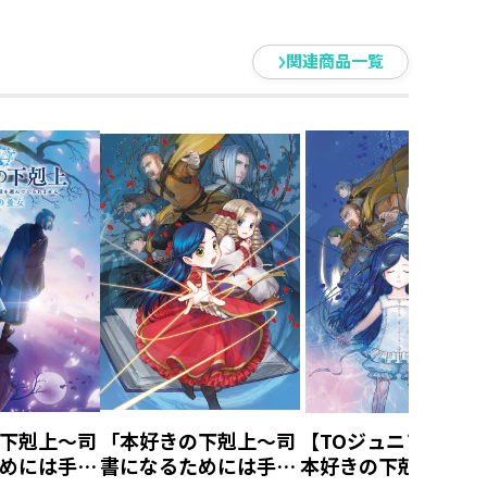
関連商品一覧
下剋上～司
「本好きの下剋上～司
【TOジュニア文庫】
めには手段
書になるためには手段
本好きの下剋上 第