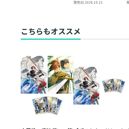
ローチ
レの貴族院五年生～
発売日:
2026.10.15
「恋してみたいお姫
様」 ジオラマコマア
クリルスタンド（1巻
4話）
こちらもオススメ