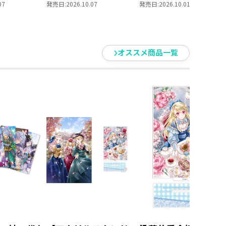
られません
を選んでいられません
部 領主の養女１０
07
発売日:
2026.10.07
発売日:
2026.10.01
養女」DVD
～ 領主の養女」Blu-
ray BOXⅡ
オススメ商品一覧