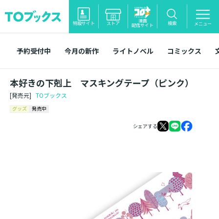
漫画
特設サイト
ストア
検索
メニュー
配信サイト
予約受付中
今月の新作
ライトノベル
コミックス
本好きの下剋上 マスキングテープ（ピンク）
[発売元]
TOブックス
グッズ
発売中
シェアする