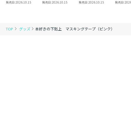
8 同時発売まとめ
魔法使い 第三部
2
き】恋し
発売日:
2026.10.15
発売日:
2026.10.15
発売日:
2026.10.15
発売日:
2026
買いセット
東方諸国編8
の代わり
れと言っ
結婚した
がなぜ今
とに？と
TOP
グッズ
本好きの下剋上 マスキングテープ（ピンク）
＠COMI