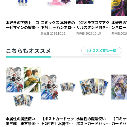
本好きの下剋上 ロ
コミックス 本好きの
【ジオラマコマアク
本好きの
ーゼマインの髪飾り
下剋上 ～ハンネロー
リルスタンド付き】
ンネロー
風ブローチ
レの貴族院五年生～
本好きの下剋上 ～ハ
五年生～
発売日:
2026.10.15
発売日:
2026.10.15
発売日:
2026
「恋してみたいお姫
ンネローレの貴族院
たいお姫
様」 ジオラマコマ
五年生～ 「恋してみ
アクリルスタンド
たいお姫様 2」（コ
こちらもオススメ
オススメ商品一覧
（1巻4話）
ミックス）
水属性の魔法使い
【ポストカードセッ
水属性の魔法使い
【コミッ
第三部 東方諸国編
ト2付き】水属性の
ポストカードセット
カードセ