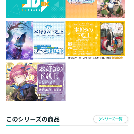
※こちらの商品は『本好きの下剋上 司書になるためには
手段を選んでいられません』TSUTAYA POP UP SHOP第
3弾にて、先行販売していた商品です。
カラー ： カラー印刷
素材 ： 和紙
サイズ ： 約40mm×3m
イラスト ： 椎名優
発売元 ： TOブックス
このシリーズの商品
シリーズ一覧