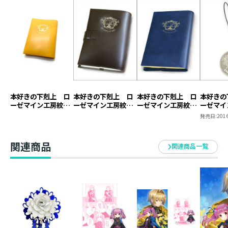
本好きの下剋上 ロ
本好きの下剋上 ロ
本好きの下剋上 ロ
本好きの
ーゼマイン工房紋章
ーゼマイン工房紋章
ーゼマイン工房紋章
ーゼマイ
ブックカバー【塩ビ
ブックカバー【本革
ブックカバー【塩ビ
キーホル
発売日:
2016
製】（ジュニア文庫
製】
製】
用）
関連商品
関連商品一覧