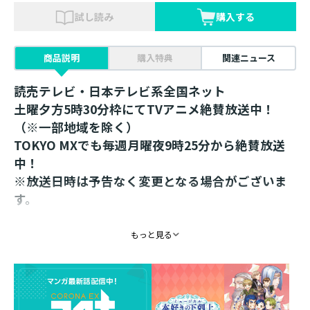
試し読み
購入する
商品説明
購入特典
関連ニュース
読売テレビ・日本テレビ系全国ネット
土曜夕方5時30分枠にてTVアニメ絶賛放送中！
（※一部地域を除く）
TOKYO MXでも毎週月曜夜9時25分から絶賛放送
中！
※放送日時は予告なく変更となる場合がございま
す。
本好きの下剋上で幅広のかわいいマスキングテー
もっと見る
プが3種登場！
幅約40mmのちょっと幅広なマスキングテープ。
ノートや収納BOXのデコレーションにピッタリです！