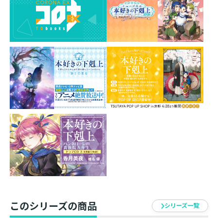
「第五部 女神の化身１１＆１２」をドラマＣＤ
２枚組化！
香月美夜書き下ろしドラマＣＤ用SS付き！
ジャケットは椎名優描き下ろし！
合計３６名の豪華声優陣で紡ぐ感動のフィナー
レ！！
【ドラマＣＤ１０出演】
マイン／ローゼマイン／メスティオノーラ：井口裕香
フェルディナンド：速水奨
ジルヴェスター：井上和彦
カルステッド／ボニファティウス／トラオクヴァール：
森川智之
エルヴィーラ／エグランティーヌ：井上喜久子
エックハルト：小林裕介
コルネリウス／アナスタージウス：山下誠一郎
ヴィルフリート／ユーディット／イルムヒルデ：寺崎裕
このシリーズの商品
シリーズ一覧
香