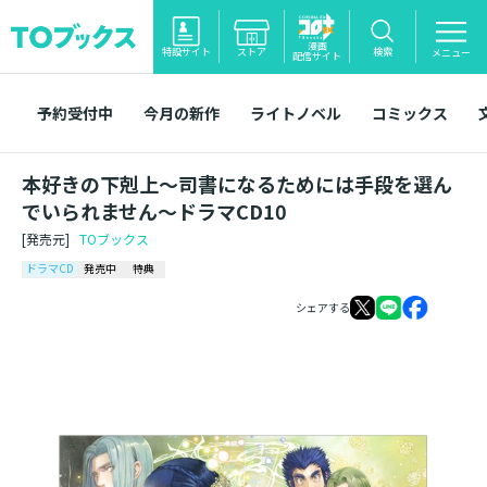
漫画
特設サイト
ストア
検索
メニュー
配信サイト
予約受付中
今月の新作
ライトノベル
コミックス
本好きの下剋上～司書になるためには手段を選ん
でいられません～ドラマCD10
[発売元]
TOブックス
ドラマCD
発売中
特典
シェアする