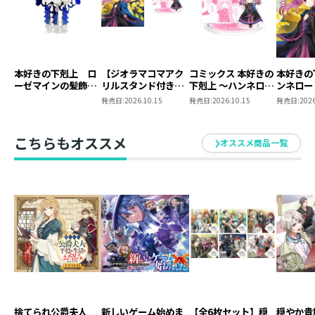
トゥーリ：中島 愛
エーファ：折笠富美子
ギュンター：小山剛志
カミル：日野まり
本好きの下剋上 ロ
【ジオラマコマアク
コミックス 本好きの
本好きの
マルク：前野智昭
ーゼマインの髪飾り
リルスタンド付き】
下剋上 ～ハンネロー
ンネロー
フラン：狩野 翔
風ブローチ
本好きの下剋上 ～ハ
レの貴族院五年生～
五年生～
発売日:
2026.10.15
発売日:
2026.10.15
発売日:
2026
ンネローレの貴族院
「恋してみたいお姫
たいお姫
デリア／ベルティルデ：都丸ちよ
五年生～ 「恋してみ
様」 ジオラマコマ
ギル：三瓶由布子
たいお姫様 2」（コ
アクリルスタンド
こちらもオススメ
オススメ商品一覧
ミックス）
（1巻4話）
ディード：竹内 想
前神殿長／前アウブ・エーレンフェスト：星野充昭
ビンデバルト：茶風林
シキコーザ／ラザファム：石谷春貴
品番 ： TOBC0058-0059
仕様 ： ドラマCD2枚＋ドラマCD用SS「マ
インの帰宅」
ドラマＣＤ分数 ： 前半約62分・後半約71分
捨てられ公爵夫人
新しいゲーム始めま
【全6枚セット】穏
穏やか貴