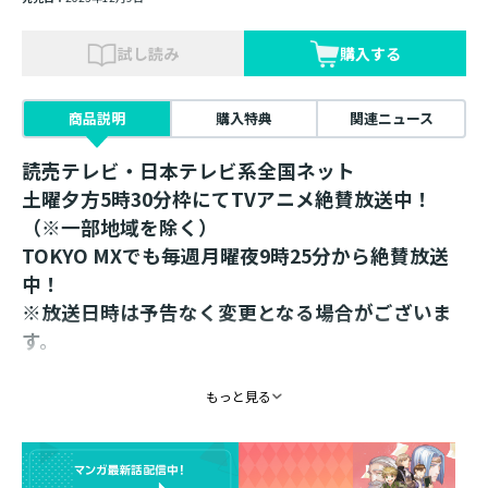
試し読み
購入する
商品説明
購入特典
関連ニュース
読売テレビ・日本テレビ系全国ネット
土曜夕方5時30分枠にてTVアニメ絶賛放送中！
（※一部地域を除く）
TOKYO MXでも毎週月曜夜9時25分から絶賛放送
中！
※放送日時は予告なく変更となる場合がございま
す。
第56回星雲賞「日本長編部門（小説）」受賞！
もっと見る
「このライトノベルがすごい！」（宝島社刊）殿
堂入り！
シリーズ累計1300万部突破！（電子書籍を含む）