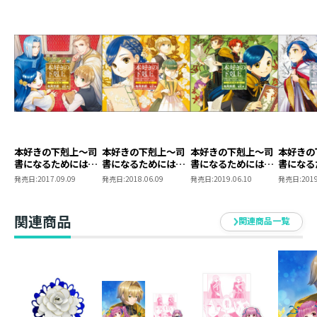
シャルロッテ／アンゲリカ：本渡楓
ユストクス：関俊彦
ハルトムート／レスティラウト：内田雄馬
ダームエル／マティアス／ジギスヴァルト／ジフィ：梅
原裕一郎
ハンネローレ／フロレンツィア／レオノーレ：諸星すみ
れ
フィリーネ／ブリュンヒルデ／リーゼレータ：石見舞菜
香
本好きの下剋上～司
本好きの下剋上～司
本好きの下剋上～司
本好きの
クラリッサ／オティーリエ：潘めぐみ
書になるためには手
書になるためには手
書になるためには手
書になる
リヒャルダ／ソランジュ：宮沢きよこ
段を選んでいられま
段を選んでいられま
段を選んでいられま
段を選ん
発売日:
2017.09.09
発売日:
2018.06.09
発売日:
2019.06.10
発売日:
2019
せん～ドラマCD
せん～ドラマCD2
せん～ドラマCD3
せん～ド
ローデリヒ：遠藤広之
ラウレンツ：岡井カツノリ
関連商品
関連商品一覧
ジークリンデ：豊口めぐみ
グレーティア／メルヒオール：長縄まりあ
アウブ・ダンケルフェルガー／シュトラール：上田燿司
エアヴェルミーン：小西克幸
ベンノ：子安武人
ルッツ：田村睦心