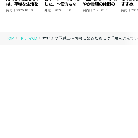
は、平穏な生活をお
した。～使命もない
やか貴族の休暇のす
すすめ。
望みのようですドラ
のに最強です？～ド
すめ。ドラマCD
発売日:
2026.10.10
発売日:
2026.08.10
発売日:
2026.01.10
発売日:
2026
マCD
ラマCD Ver.5.0
TOP
ドラマCD
本好きの下剋上～司書になるためには手段を選んでいら