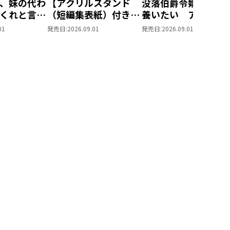
、妹の代わ
【アクリルスタンド
没落伯爵令嬢は家族
くれと言っ
（短編集表紙）付き】
養いたい アクリル
MIC ポス
没落伯爵令嬢は家族を
タンド（短編集表紙
01
発売日:
2026.09.01
発売日:
2026.09.01
ット1
養いたい9