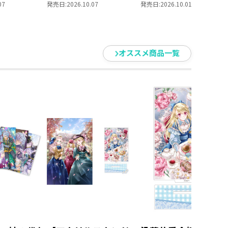
られません
を選んでいられません
部 領主の養女１０
07
発売日:
2026.10.07
発売日:
2026.10.01
養女」DVD
～ 領主の養女」Blu-
ray BOXⅡ
オススメ商品一覧