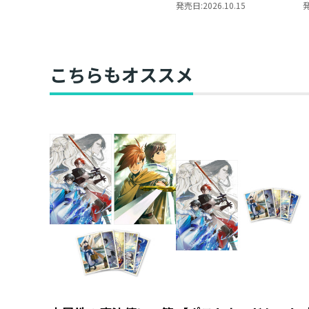
ローチ
きの下剋上 ～ハンネ
発売日:
2026.10.15
ローレの貴族院五年生
～ 「恋してみたいお
姫様 2」（コミック
ス）
こちらもオススメ