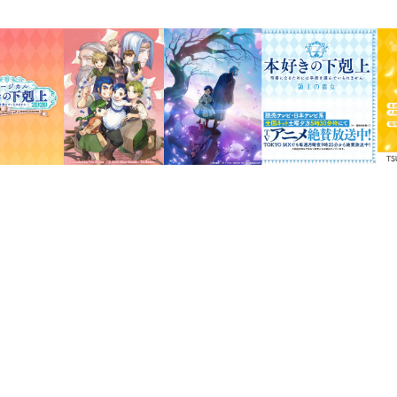
ローゼマイン工房紋章とユルゲンシュミ
ャルをデザイン。
メタリックなデザインとは対照的に、さ
どんなインテリアにも馴染む色合いです
缶サイズ：直径73㎜×高さ38㎜
缶カラー：白色