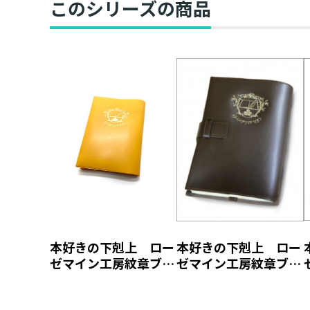
このシリーズの商品
本好きの下剋上 ロー
本好きの下剋上 ロー
ゼマイン工房紋章ブッ
ゼマイン工房紋章ブッ
クカバー【塩ビ製】
クカバー【本革製】
（ジュニア文庫用）