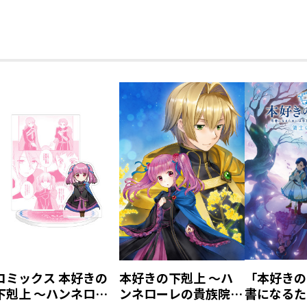
コミックス 本好きの
本好きの下剋上 ～ハ
「本好きの
下剋上 ～ハンネロー
ンネローレの貴族院五
書になるた