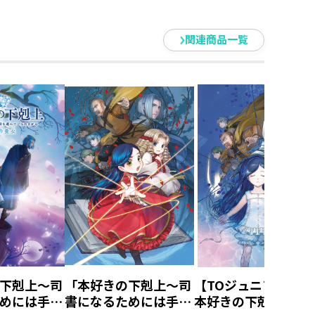
関連商品一覧
下剋上～司
「本好きの下剋上～司
【TOジュニア文庫】
めには手段
書になるためには手段
本好きの下剋上 第