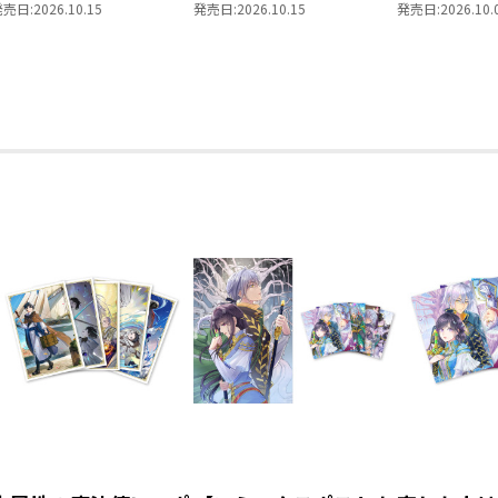
レの貴族院五年生～
年生～ 「恋してみた
を選んでい
発売日:
2026.10.15
発売日:
2026.10.15
発売日:
2026.10.
「恋してみたいお姫
いお姫様 2」
～ 領主の
様」 ジオラマコマア
Vol.8
クリルスタンド（1巻
4話）