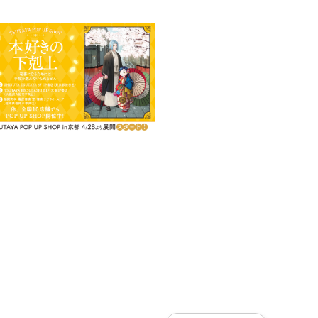
ット文字でローゼマインのイニシ
わやかですっきりとした印象に。
。