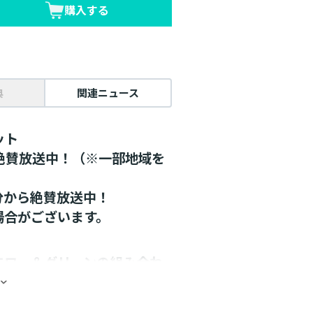
購入する
典
関連ニュース
ット
メ絶賛放送中！（※一部地域を
5分から絶賛放送中！
場合がございます。
エロー＆グリーンの組み合わ