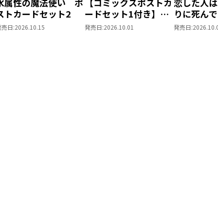
水属性の魔法使い ポ
【コミックスポストカ
恋した人は
ストカードセット2
ードセット1付き】恋
りに死んで
した人は、妹の代わり
た。＠CO
発売日:
2026.10.15
発売日:
2026.10.01
発売日:
2026.10.
に死んでくれと言っ
トカードセ
た。―妹と結婚した片
思い相手がなぜ今さら
私のもとに？と思った
ら―＠COMIC 第7巻