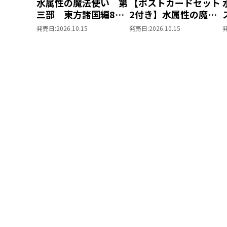
水属性の魔法使い 第
【ポストカードセット
三部 東方諸国編8
2付き】水属性の魔法
同時発売まとめ買いセ
使い 第三部 東方諸
発売日:
2026.10.15
発売日:
2026.10.15
ット
国編8