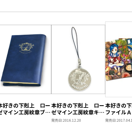
本好きの下剋上 ロー
本好きの下剋上 ロー
本好きの下
ゼマイン工房紋章ブッ
ゼマイン工房紋章キー
ファイルＡ
クカバー【塩ビ製】
ホルダー
発売日:
2016.12.20
発売日:
2017.04.