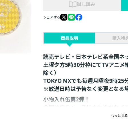
試し読み
シェアする
商品説明
購入特
読売テレビ・日本テレビ系全国ネ
土曜夕方5時30分枠にてTVアニ
除く）
TOKYO MXでも毎週月曜夜9時2
※放送日時は予告なく変更となる
小物入れ缶第2弾！
今回は白をベースにさわやかなイ
せ！
もっと見る
小物入れ缶第１弾と同様に