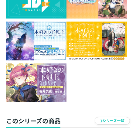
仕様 ： 5枚1セット
印刷 ： カラー両面
サイズ ： A4（220mm×310mm）
イラスト ： 椎名優
このシリーズの商品
シリーズ一覧