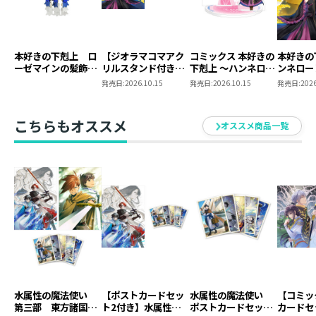
本好きの下剋上 ロ
【ジオラマコマアク
コミックス 本好きの
本好きの
ーゼマインの髪飾り
リルスタンド付き】
下剋上 ～ハンネロー
ンネロー
風ブローチ
本好きの下剋上 ～ハ
レの貴族院五年生～
五年生～
発売日:
2026.10.15
発売日:
2026.10.15
発売日:
2026
ンネローレの貴族院
「恋してみたいお姫
たいお姫
五年生～ 「恋してみ
様」 ジオラマコマ
たいお姫様 2」（コ
アクリルスタンド
こちらもオススメ
オススメ商品一覧
ミックス）
（1巻4話）
水属性の魔法使い
【ポストカードセッ
水属性の魔法使い
【コミッ
第三部 東方諸国編
ト2付き】水属性の
ポストカードセット
カードセ