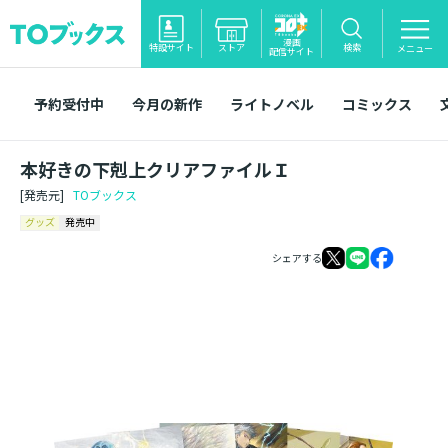
漫画
特設サイト
ストア
検索
メニュー
配信サイト
予約受付中
今月の新作
ライトノベル
コミックス
本好きの下剋上クリアファイルＩ
[発売元]
TOブックス
グッズ
発売中
シェアする