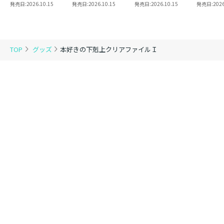
8 同時発売まとめ
魔法使い 第三部
2
き】恋し
発売日:
2026.10.15
発売日:
2026.10.15
発売日:
2026.10.15
発売日:
2026
買いセット
東方諸国編8
の代わり
れと言っ
結婚した
がなぜ今
とに？と
TOP
グッズ
本好きの下剋上クリアファイルＩ
＠COMI