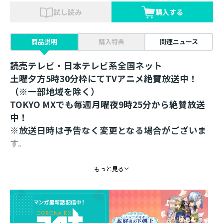
試し読み
購入する
商品説明
購入特典
関連ニュース
読売テレビ・日本テレビ系全国ネット
土曜夕方5時30分枠にてTVアニメ絶賛放送中！
（※一部地域を除く）
TOKYO MXでも毎週月曜夜9時25分から絶賛放送
中！
※放送日時は予告なく変更となる場合がございま
す。
オンラインストア限定！
もっと見る
原作イラストのクリアファイルが2種類同時発売！
原作「第四部９・第五部１～第五部４」の表紙イラスト
を使用したクリアファイルを５枚１セットでお届け！
裏面は書籍と同様に「ローゼマイン工房」の紋章入り。