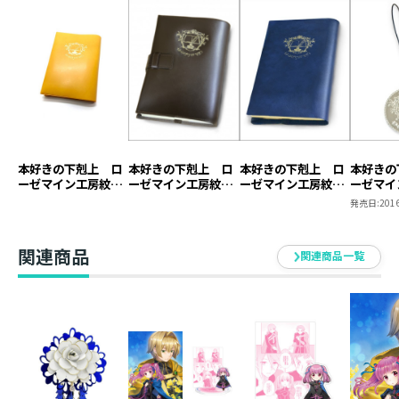
本好きの下剋上 ロ
本好きの下剋上 ロ
本好きの下剋上 ロ
本好きの
ーゼマイン工房紋章
ーゼマイン工房紋章
ーゼマイン工房紋章
ーゼマイ
ブックカバー【塩ビ
ブックカバー【本革
ブックカバー【塩ビ
キーホル
発売日:
2016
製】（ジュニア文庫
製】
製】
用）
関連商品
関連商品一覧