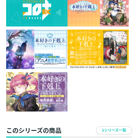
ちびキャライラストのキーホルダーが誕生しました。ナ
スカンを取り外して、付属のスタンドを使えば机に飾っ
たりもできちゃうんです。計５種類のキャラクターを並
べて、第一部の下町時代を思い出しちゃおう！
香月美夜先生からのコメント下町の衣装で本を抱きしめ
たマイン。
本を手にした笑顔が可愛いキーホルダーです。
材質 ： アクリル系樹脂
サイズ ： 74mm×42mm（約）
仕様 ： 本体／スタンド／ナスカン
イラスト ： 鈴華
このシリーズの商品
シリーズ一覧