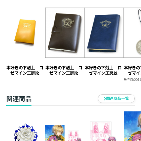
本好きの下剋上 ロ
本好きの下剋上 ロ
本好きの下剋上 ロ
本好きの
ーゼマイン工房紋章
ーゼマイン工房紋章
ーゼマイン工房紋章
ーゼマイ
ブックカバー【塩ビ
ブックカバー【本革
ブックカバー【塩ビ
キーホル
発売日:
2016
製】（ジュニア文庫
製】
製】
用）
関連商品
関連商品一覧