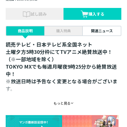
試し読み
購入する
商品説明
購入特典
関連ニュース
読売テレビ・日本テレビ系全国ネット
土曜夕方5時30分枠にてTVアニメ絶賛放送中！
（※一部地域を除く）
TOKYO MXでも毎週月曜夜9時25分から絶賛放送
中！
※放送日時は予告なく変更となる場合がございま
す。
鈴華描き下ろしイラスト使用！コミックスのキャ
もっと見る
ラたちがキーホルダーに（計５種）！
ニコニコ静画にて好評連載中のコミックス「本好きの下
剋上」。その漫画を担当している鈴華が描き下ろした、