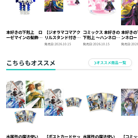
本好きの下剋上 ロ
【ジオラマコマアク
コミックス 本好きの
本好きの
ーゼマインの髪飾り
リルスタンド付き】
下剋上 ～ハンネロー
ンネロー
風ブローチ
本好きの下剋上 ～ハ
レの貴族院五年生～
五年生～
発売日:
2026.10.15
発売日:
2026.10.15
発売日:
2026
ンネローレの貴族院
「恋してみたいお姫
たいお姫
五年生～ 「恋してみ
様」 ジオラマコマ
たいお姫様 2」（コ
アクリルスタンド
こちらもオススメ
オススメ商品一覧
ミックス）
（1巻4話）
水属性の魔法使い
【ポストカードセッ
水属性の魔法使い
【コミッ