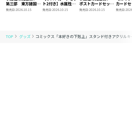
第三部 東方諸国編
ト2付き】水属性の
ポストカードセット
カードセ
8 同時発売まとめ
魔法使い 第三部
2
き】恋し
発売日:
2026.10.15
発売日:
2026.10.15
発売日:
2026.10.15
発売日:
2026
買いセット
東方諸国編8
の代わり
れと言っ
結婚した
がなぜ今
とに？と
TOP
グッズ
コミックス「本好きの下剋上」スタンド付きアクリルキ
＠COMI