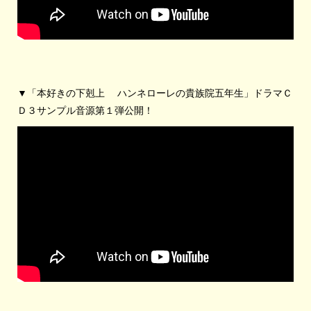
▼「本好きの下剋上 ハンネローレの貴族院五年生」ドラマＣ
Ｄ３サンプル音源第１弾公開！