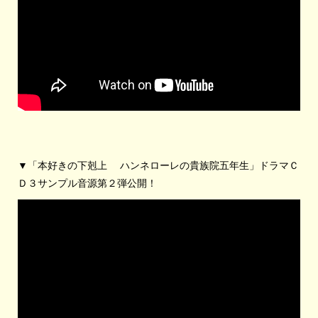
▼「本好きの下剋上 ハンネローレの貴族院五年生」ドラマＣ
Ｄ３サンプル音源第２弾公開！