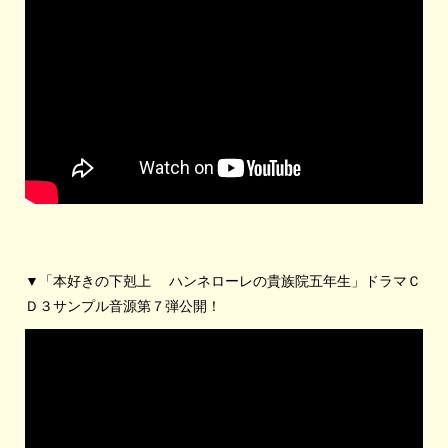
▼「本好きの下剋上 ハンネローレの貴族院五年生」ドラマＣ
Ｄ３サンプル音源第７弾公開！