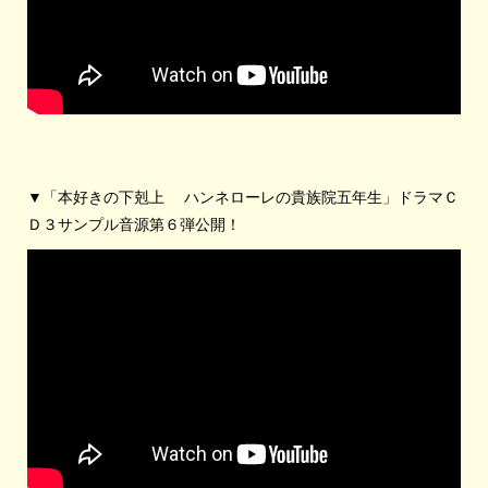
▼「本好きの下剋上 ハンネローレの貴族院五年生」ドラマＣ
Ｄ３サンプル音源第６弾公開！