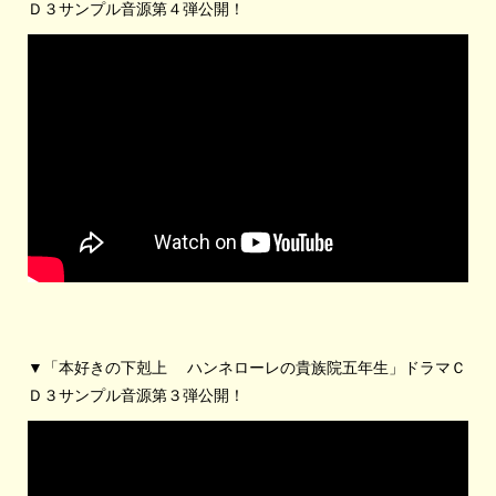
Ｄ３サンプル音源第４弾公開！
▼「本好きの下剋上 ハンネローレの貴族院五年生」ドラマＣ
Ｄ３サンプル音源第３弾公開！