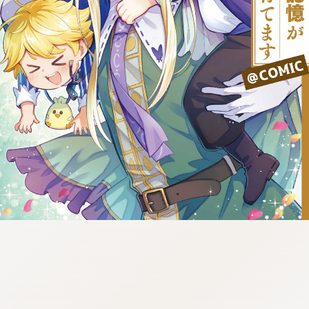
tazqimt_dltj:916.92.5.62:bbb.gnwnnsl.oi