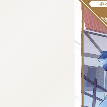
tazqimt_dltj:916.92.5.62:bbb.gnwnnsl.oi