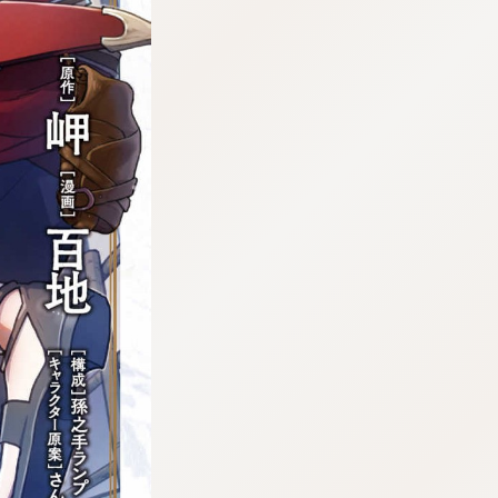
tazqimt_dltj:916.92.5.62:bbb.gnwnnsl.oi