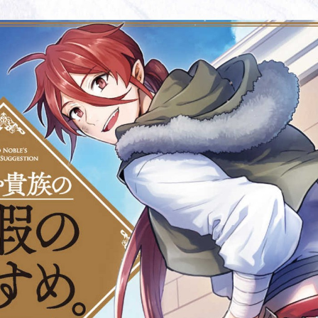
tazqimt_dltj:916.92.5.62:bbb.gnwnnsl.oi