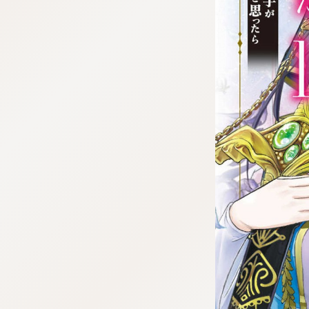
tazqimt_dltj:916.92.5.62:bbb.gnwnnsl.oi