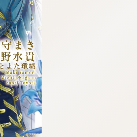
tazqimt_dltj:916.92.5.62:bbb.gnwnnsl.oi