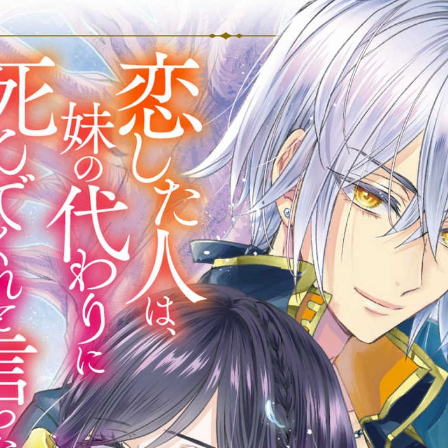
tazqimt_dltj:916.92.5.62:bbb.gnwnnsl.oi