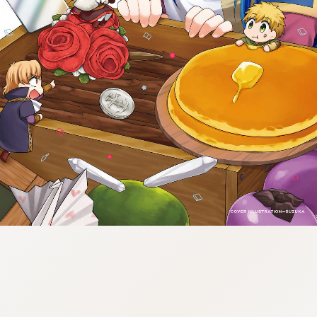
tazqimt_dltj:916.92.5.62:bbb.gnwnnsl.oi