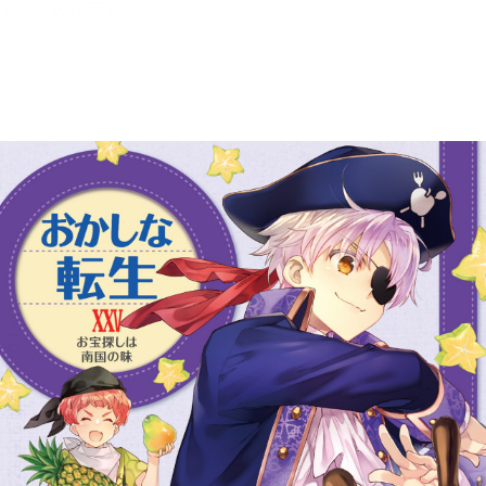
おかしな転生XXV お宝探しは
南国の味
メニュー
目次
目次を一覧で表示します。
本文検索
本文内から文字を検索します。
自動ページ送り
一定時間経つ毎に自動でページを送ります。
リーダー設定
文字サイズ、エフェクトの変更などを行います。