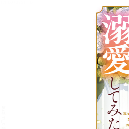
夫の隠し子を見つけたので、
溺愛してみた。2
メニュー
目次
目次を一覧で表示します。
本文検索
本文内から文字を検索します。
自動ページ送り
一定時間経つ毎に自動でページを送ります。
リーダー設定
文字サイズ、エフェクトの変更などを行います。