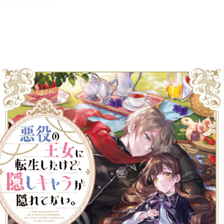
悪役の王女に転生したけど、隠
しキャラが隠れてない。
メニュー
目次
目次を一覧で表示します。
本文検索
本文内から文字を検索します。
自動ページ送り
一定時間経つ毎に自動でページを送ります。
リーダー設定
文字サイズ、エフェクトの変更などを行います。