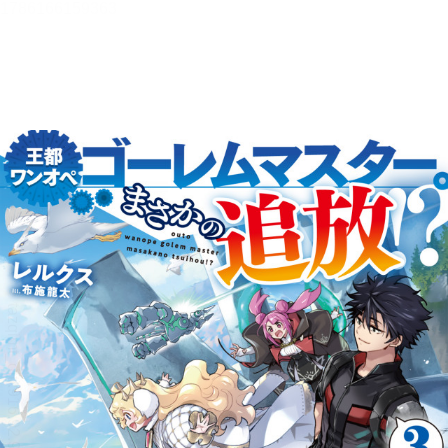
王都ワンオペゴーレムマスタ
ー。まさかの追放！？３～自由
の身になったので弟子の美人勇
者たちと一緒に最強ゴーレム作
ります。戻ってこいと言われて
ももう知らん！～
メニュー
目次
目次を一覧で表示します。
本文検索
本文内から文字を検索します。
自動ページ送り
一定時間経つ毎に自動でページを送ります。
リーダー設定
文字サイズ、エフェクトの変更などを行います。