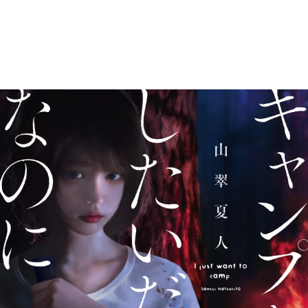
キャンプをしたいだけなのに
メニュー
目次
目次を一覧で表示します。
本文検索
本文内から文字を検索します。
自動ページ送り
一定時間経つ毎に自動でページを送ります。
リーダー設定
文字サイズ、エフェクトの変更などを行います。