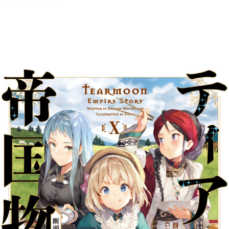
ティアムーン帝国物語１０～断
頭台から始まる、姫の転生逆転
ストーリー～
【BOOK☆WALKER限定書き下
ろしSS＆電子書籍限定SS付き】
メニュー
目次
目次を一覧で表示します。
本文検索
本文内から文字を検索します。
自動ページ送り
一定時間経つ毎に自動でページを送ります。
リーダー設定
文字サイズ、エフェクトの変更などを行います。